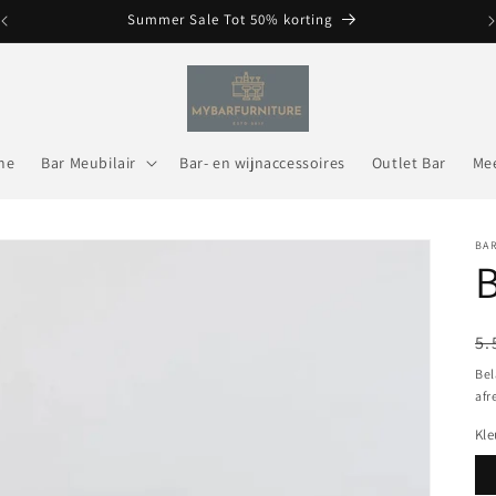
Summer Sale Tot 50% korting
me
Bar Meubilair
Bar- en wijnaccessoires
Outlet Bar
Me
BA
N
5.
pr
Bel
afr
Kle