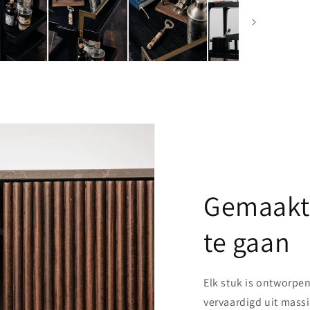
Gemaakt
te gaan
Elk stuk is ontworpe
vervaardigd uit mass