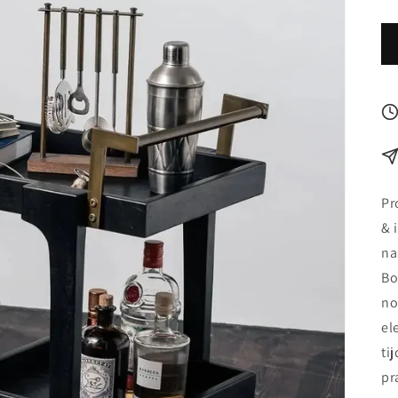
Pr
& 
na
Bo
no
el
ti
pr