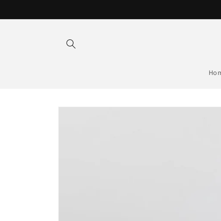
Overslaan
naar
inhoud
Ho
Doorgaan naar
productinformatie