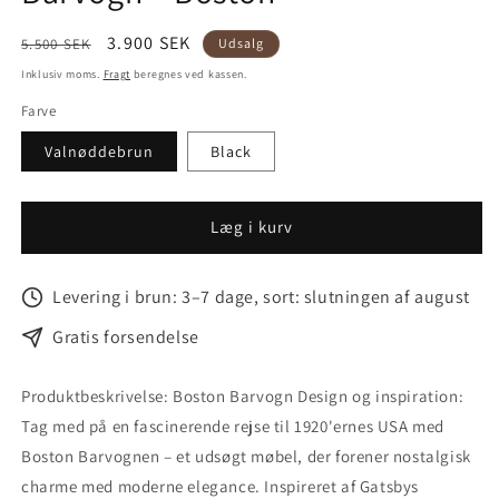
Normalpris
Tilbudspris
3.900 SEK
5.500 SEK
Udsalg
Inklusiv moms.
Fragt
beregnes ved kassen.
Farve
Valnøddebrun
Black
Læg i kurv
Levering i brun: 3–7 dage, sort: slutningen af august
Gratis forsendelse
Produktbeskrivelse: Boston Barvogn Design og inspiration:
Tag med på en fascinerende rejse til 1920'ernes USA med
Boston Barvognen – et udsøgt møbel, der forener nostalgisk
charme med moderne elegance. Inspireret af Gatsbys