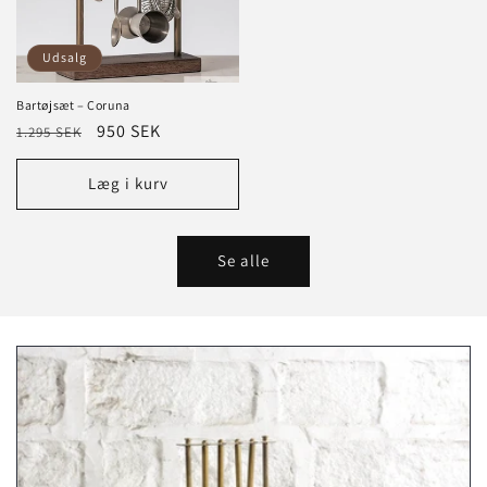
Udsalg
Bartøjsæt – Coruna
Normalpris
Tilbudspris
950 SEK
1.295 SEK
Læg i kurv
Se alle