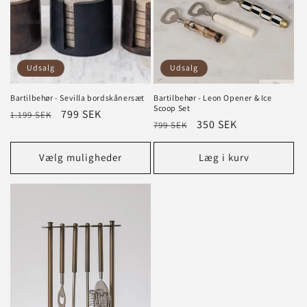
Udsalg
Udsalg
Bartilbehør - Sevilla bordskånersæt
Bartilbehør - Leon Opener & Ice
Scoop Set
Normalpris
Tilbudspris
799 SEK
1.199 SEK
Normalpris
Tilbudspris
350 SEK
799 SEK
Vælg muligheder
Læg i kurv