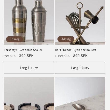
Udsalg
Udsalg
Barudstyr – Grenoble Shaker
Bar tilbehør - Lyon bartool sæt
Normalpris
Tilbudspris
399 SEK
Normalpris
Tilbudspris
899 SEK
599 SEK
1.199 SEK
Læg i kurv
Læg i kurv