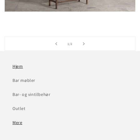
af
1
/
2
Hjem
Bar møbler
Bar- og vintilbehør
Outlet
Mere