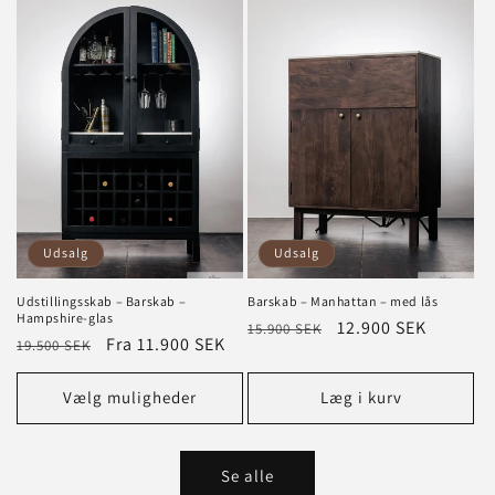
Udsalg
Udsalg
Udstillingsskab – Barskab –
Barskab – Manhattan – med lås
Hampshire-glas
Normalpris
Tilbudspris
12.900 SEK
15.900 SEK
Normalpris
Tilbudspris
Fra 11.900 SEK
19.500 SEK
Vælg muligheder
Læg i kurv
Se alle