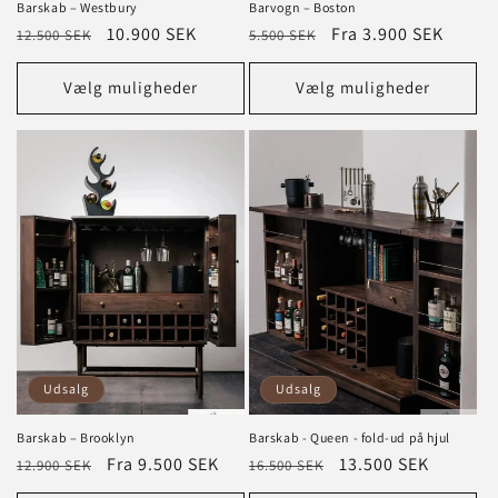
Barskab – Westbury
Barvogn – Boston
Normalpris
Tilbudspris
10.900 SEK
Normalpris
Tilbudspris
Fra 3.900 SEK
12.500 SEK
5.500 SEK
Vælg muligheder
Vælg muligheder
Udsalg
Udsalg
Barskab – Brooklyn
Barskab - Queen - fold-ud på hjul
Normalpris
Tilbudspris
Fra 9.500 SEK
Normalpris
Tilbudspris
13.500 SEK
12.900 SEK
16.500 SEK