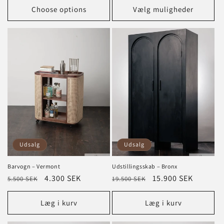
Choose options
Vælg muligheder
Udsalg
Udsalg
Barvogn – Vermont
Udstillingsskab – Bronx
Normalpris
Tilbudspris
4.300 SEK
Normalpris
Tilbudspris
15.900 SEK
5.500 SEK
19.500 SEK
Læg i kurv
Læg i kurv