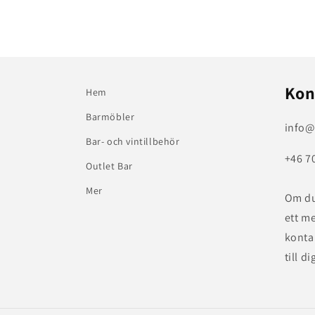
Kon
Hem
Barmöbler
info@
Bar- och vintillbehör
+46 7
Outlet Bar
Mer
Om du
ett m
konta
till di