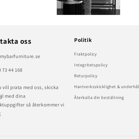
takta oss
Politik
Fraktpolicy
mybarfurniture.se
Integritetspolicy
0 73 44 168
Returpolicy
Hantverksskicklighet & underhål
 vill prata med oss, skicka
ejl med dina
Återkalla din beställning
ktuppgifter så återkommer vi
g