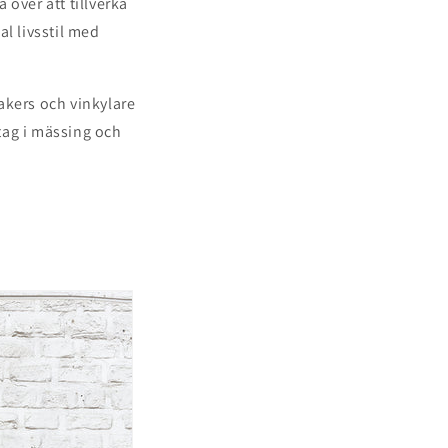
 över att tillverka
l livsstil med
akers och vinkylare
dtag i mässing och