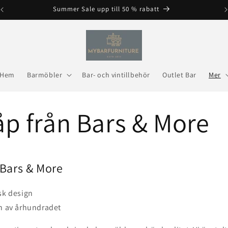
Summer Sale upp till 50 % rabatt
Hem
Barmöbler
Bar- och vintillbehör
Outlet Bar
Mer
p från Bars & More
från Bars & More
sk design
en av århundradet