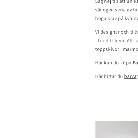
Säg hej till ett uni
vår egen serie av f
höga krav på kvalit
Vi designar och til
- för ditt hem. All
toppskivor i marmor
Här kan du köpa
Ba
Här hittar du
barva