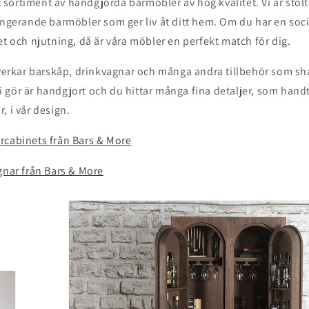
kt sortiment av handgjorda barmöbler av hög kvalitet. Vi är stolta
ungerande barmöbler som ger liv åt ditt hem. Om du har en socia
et och njutning, då är våra möbler en perfekt match för dig.
lverkar barskåp, drinkvagnar och många andra tillbehör som sh
t vi gör är handgjort och du hittar många fina detaljer, som han
, i vår design.
rcabinets från Bars & More
gnar från Bars & More