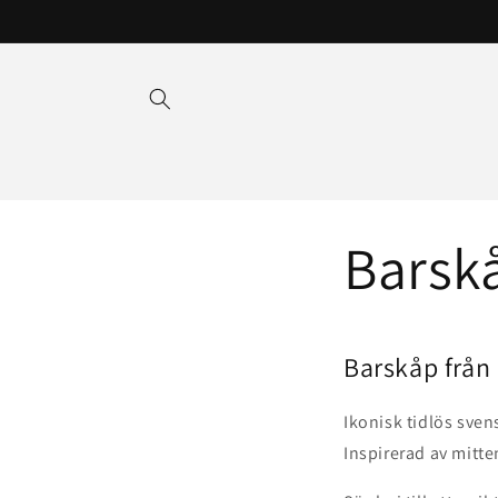
Hoppa
till
innehåll
Barskå
Barskåp 
Ikonisk tidlös sven
Inspirerad av mitt