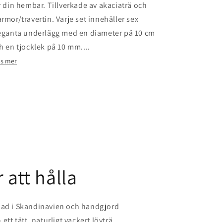
r din hembar. Tillverkade av akaciaträ och
rmor/travertin. Varje set innehåller sex
eganta underlägg med en diameter på 10 cm
h en tjocklek på 10 mm....
äs mer
 att hålla
nad i Skandinavien och handgjord
ett tätt, naturligt vackert lövträ