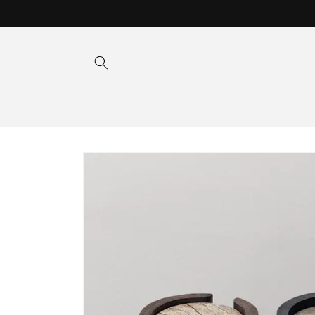
Hoppa
till
innehåll
Hoppa till
produktinformation