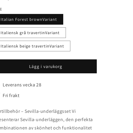
rg
Italian Forest brownVariant
Italiensk grå travertinVariant
Italiensk beige travertinVariant
Lägg i varukorg
Leverans vecka 28
Fri frakt
rtillbehör – Sevilla-underläggsset Vi
esenterar Sevilla-underläggen, den perfekta
mbinationen av skönhet och funktionalitet