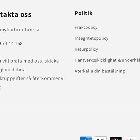
takta oss
Politik
Fraktpolicy
mybarfurniture.se
Integritetspolicy
0 73 44 168
Returpolicy
Hantverksskicklighet & underhål
 vill prata med oss, skicka
ejl med dina
Återkalla din beställning
ktuppgifter så återkommer vi
g