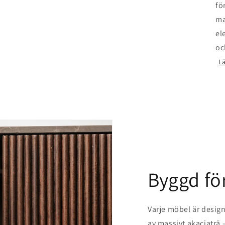
fö
ma
el
oc
L
Byggd för
Varje möbel är desig
av massivt akaciaträ – 