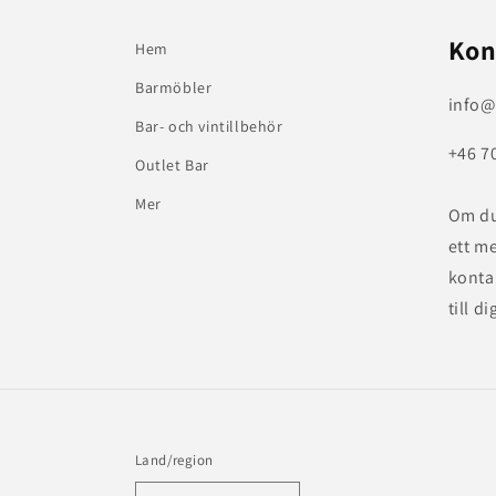
Kon
Hem
Barmöbler
info@
Bar- och vintillbehör
+46 7
Outlet Bar
Mer
Om du
ett m
konta
till di
Land/region