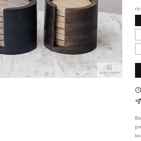
Fä
Ba
pr
ko