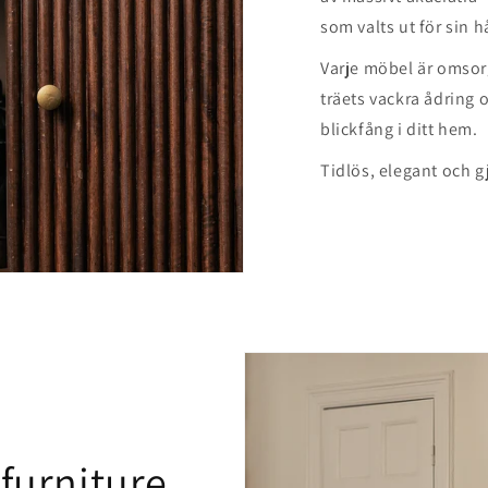
som valts ut för sin h
Varje möbel är omsor
träets vackra ådring o
blickfång i ditt hem.
Tidlös, elegant och gj
urniture