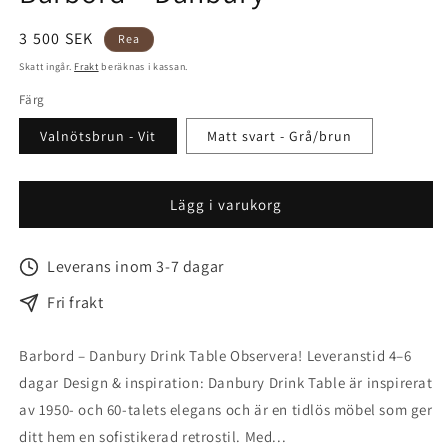
Försäljningspris
3 500 SEK
Rea
Skatt ingår.
Frakt
beräknas i kassan.
Färg
Valnötsbrun - Vit
Matt svart - Grå/brun
Lägg i varukorg
Leverans inom 3-7 dagar
Fri frakt
Barbord – Danbury Drink Table Observera! Leveranstid 4–6
dagar Design & inspiration: Danbury Drink Table är inspirerat
av 1950- och 60-talets elegans och är en tidlös möbel som ger
ditt hem en sofistikerad retrostil. Med...